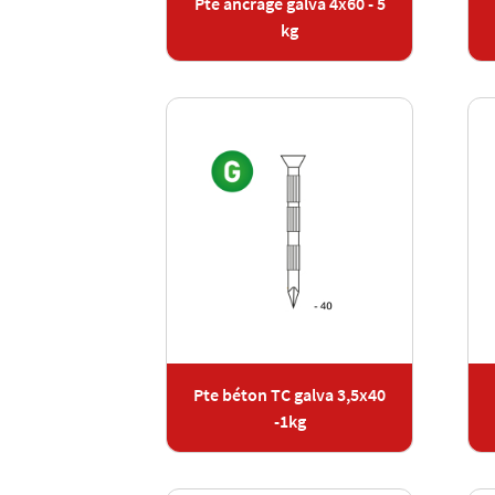
Pte ancrage galva 4x60 - 5
kg
Pte béton TC galva 3,5x40
-1kg