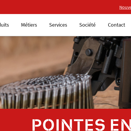
Nouvelle gamme 18V ALSAFIX
Nouvelle ga
Nouve
uits
Métiers
Services
Société
Contact
POINTES E