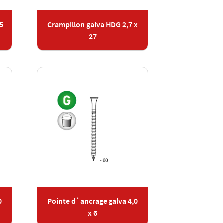
5
Crampillon galva HDG 2,7 x
27
0
Pointe d`ancrage galva 4,0
x 6