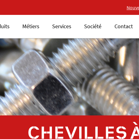
Nouvelle gamme 18V ALSAFI
Nouve
uits
Métiers
Services
Société
Contact
CHEVILLES 