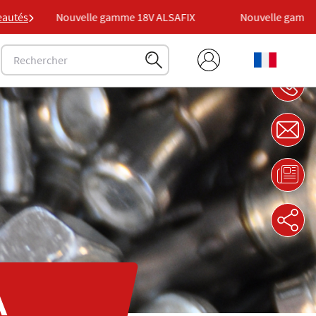
X
autés
Nouvelle gamme 18V ALSAFIX
Nouvelle gamme 
À