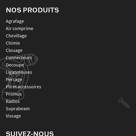
NOS PRODUITS
agrafage
air comprime
chevillage
chimie
clouage
connecteurs
decoupe
ligatureuses
percage
plv et accessoires
promos
radios
suprabeam
vissage
SUIVEZ-NOUS