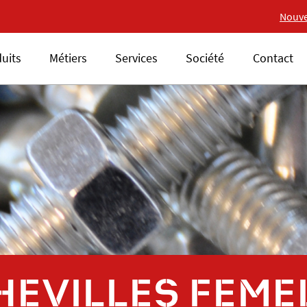
Nouvelle gamme 18V ALS
Nouve
uits
Métiers
Services
Société
Contact
HEVILLES FEME