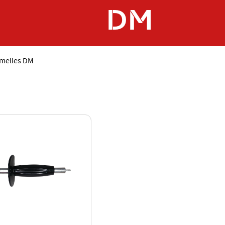
DM
emelles DM