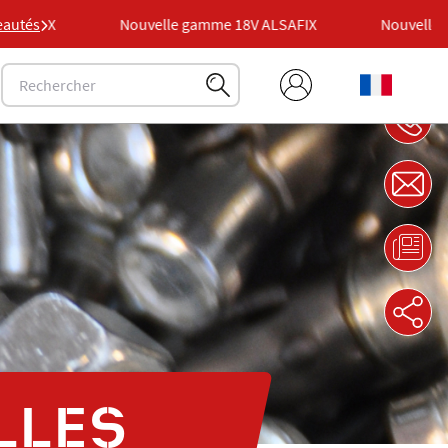
AFIX
autés
Nouvelle gamme 18V ALSAFIX
Nouvelle gam
LLES