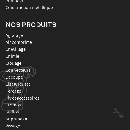
Plombier
Construction métallique
NOS PRODUITS
agrafage
air comprime
chevillage
chimie
clouage
connecteurs
decoupe
ligatureuses
percage
plv et accessoires
promos
radios
suprabeam
vissage