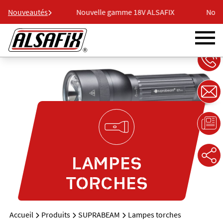
 18V ALSAFIX
Nouveautés
Nouvelle gamme 18V ALSAFIX
Nouve
LAMPES
TORCHES
Accueil
Produits
SUPRABEAM
Lampes torches