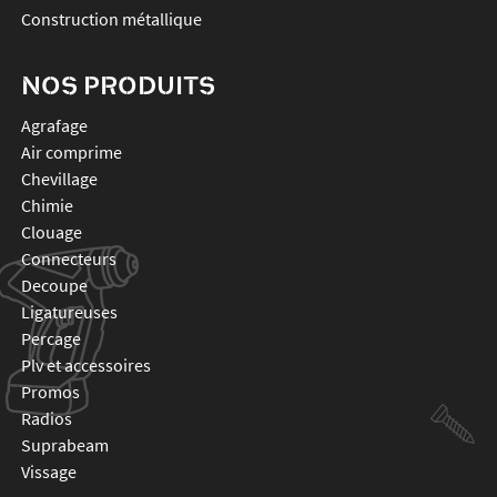
Construction métallique
NOS PRODUITS
agrafage
air comprime
chevillage
chimie
clouage
connecteurs
decoupe
ligatureuses
percage
plv et accessoires
promos
radios
suprabeam
vissage