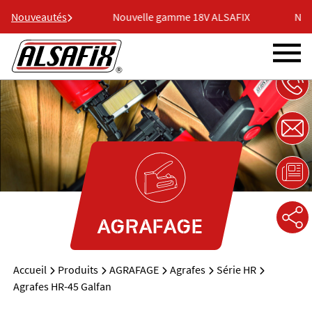
 18V ALSAFIX
Nouveautés
Nouvelle gamme 18V ALSAFIX
Nouv
AGRAFAGE
Accueil
Produits
AGRAFAGE
Agrafes
Série HR
Agrafes HR-45 Galfan