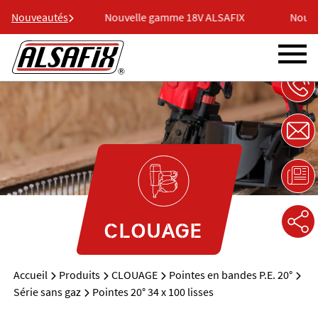
8V ALSAFIX
Nouveautés
Nouvelle gamme 18V ALSAFIX
Nouvel
CLOUAGE
Accueil
Produits
CLOUAGE
Pointes en bandes P.E. 20°
Série sans gaz
Pointes 20° 34 x 100 lisses