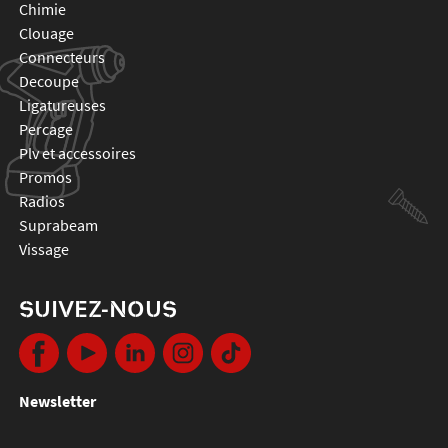
chimie
clouage
connecteurs
decoupe
ligatureuses
percage
plv et accessoires
promos
radios
suprabeam
vissage
SUIVEZ-NOUS
Newsletter