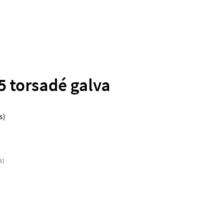
5 torsadé galva
s)
s)