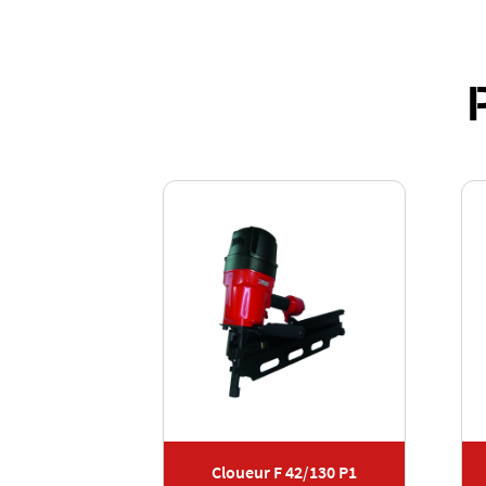
8/100 P1
Cloueur F 42/130 P1