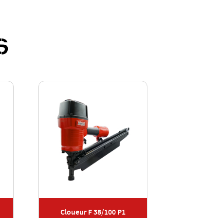
S
Cloueur F 38/100 P1
Cloueu