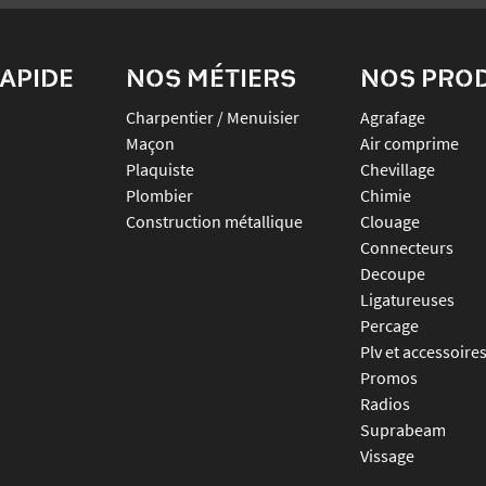
APIDE
NOS MÉTIERS
NOS PRO
Charpentier / Menuisier
agrafage
Maçon
air comprime
Plaquiste
chevillage
Plombier
chimie
Construction métallique
clouage
connecteurs
decoupe
ligatureuses
percage
plv et accessoire
promos
radios
suprabeam
vissage