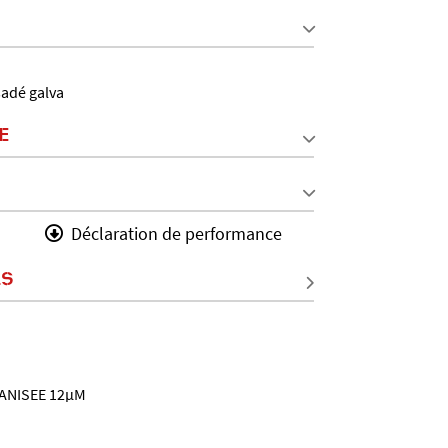
sadé galva
E
Déclaration de performance
LS
ANISEE 12µM