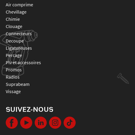
air comprime
chevillage
chimie
clouage
connecteurs
decoupe
ligatureuses
percage
plv et accessoires
promos
radios
suprabeam
vissage
SUIVEZ-NOUS