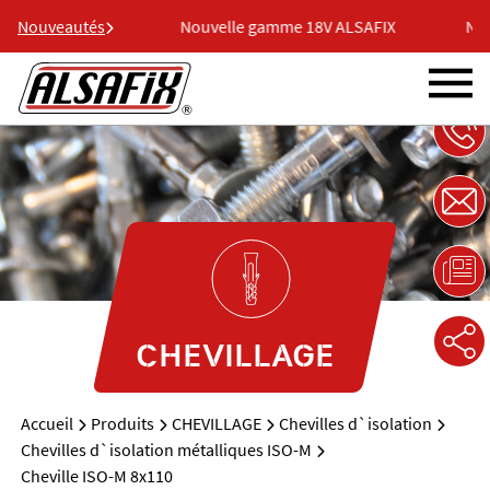
e 18V ALSAFIX
Nouveautés
Nouvelle gamme 18V ALSAFIX
Nouv
CHEVILLAGE
Accueil
Produits
CHEVILLAGE
Chevilles d`isolation
Chevilles d`isolation métalliques ISO-M
Cheville ISO-M 8x110