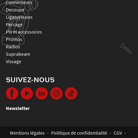
connecteurs
decoupe
ligatureuses
percage
plv et accessoires
promos
radios
suprabeam
vissage
SUIVEZ-NOUS
Newsletter
Mentions légales
-
Politique de confidentialité
-
CGV
-