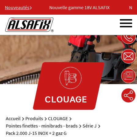
 18V ALSAFIX
Nouveautés
Nouvelle gamme 18V ALSAFIX
Nouv
CLOUAGE
Accueil
Produits
CLOUAGE
Pointes finettes - minibrads - brads
Série J
Pack 2.000 J-15 INOX + 2 gaz G