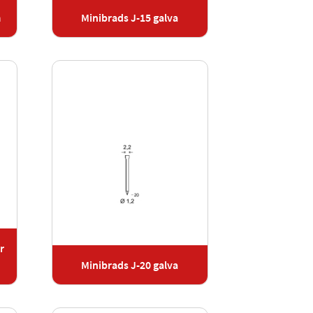
m
Minibrads J-15 galva
r
Minibrads J-20 galva