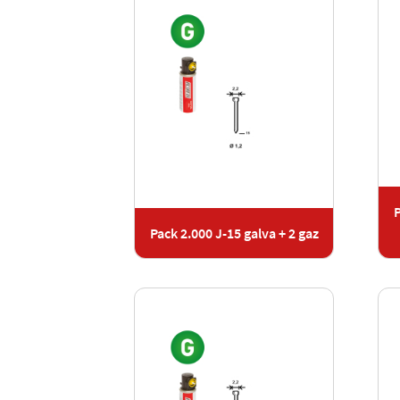
P
Pack 2.000 J-15 galva + 2 gaz