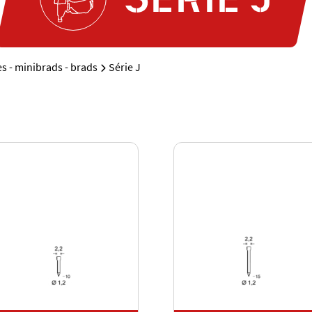
es - minibrads - brads
Série J