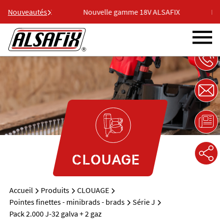
e 18V ALSAFIX
Nouveautés
Nouvelle gamme 18V ALSAFIX
Nou
CLOUAGE
Accueil
Produits
CLOUAGE
Pointes finettes - minibrads - brads
Série J
Pack 2.000 J-32 galva + 2 gaz