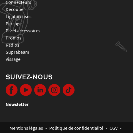
connecteurs
decoupe
ligatureuses
percage
plv et accessoires
promos
radios
suprabeam
vissage
SUIVEZ-NOUS
Newsletter
Mentions légales
-
Politique de confidentialité
-
CGV
-