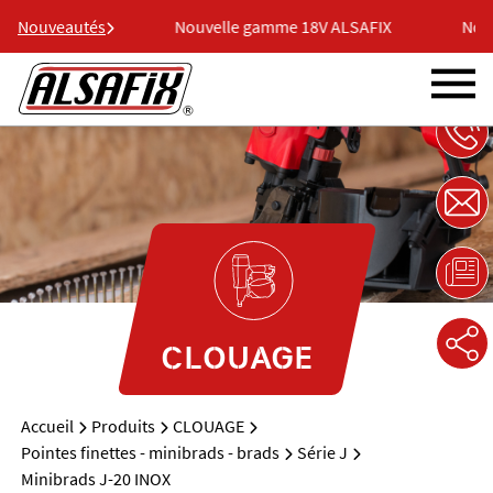
 18V ALSAFIX
Nouveautés
Nouvelle gamme 18V ALSAFIX
Nouv
CLOUAGE
Accueil
Produits
CLOUAGE
Pointes finettes - minibrads - brads
Série J
Minibrads J-20 INOX