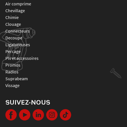
air comprime
chevillage
chimie
clouage
connecteurs
decoupe
ligatureuses
percage
plv et accessoires
promos
radios
suprabeam
vissage
SUIVEZ-NOUS