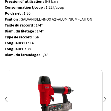
Pression d`utilisation :
5-8 bars
Consommation l/coup :
1.22 l/coup
Poids net :
1.30
Finition :
GALVANISEE>INOX A2>ALUMINIUM>LAITON
Taille du raccord :
1/4"
Diam. du filetage :
1/4"
Type de raccord :
GR
Longueur CH :
14
Longueur L :
38
Diam. du taraudage :
1/4"