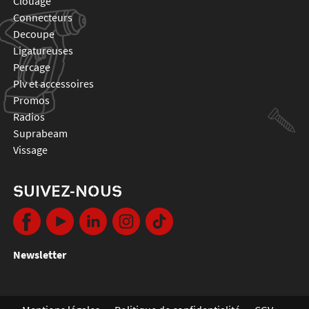
clouage
connecteurs
decoupe
ligatureuses
percage
plv et accessoires
promos
radios
suprabeam
vissage
SUIVEZ-NOUS
Newsletter