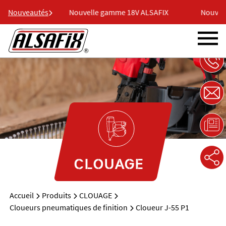
LSAFIX
Nouveautés
Nouvelle gamme 18V ALSAFIX
Nouvelle g
CLOUAGE
Accueil
Produits
CLOUAGE
Cloueurs pneumatiques de finition
Cloueur J-55 P1