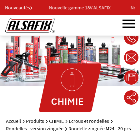
18V ALSAFIX
Nouveautés
Nouvelle gamme 18V ALSAFIX
Nouve
CHIMIE
Accueil
Produits
CHIMIE
Ecrous et rondelles
Rondelles - version zinguée
Rondelle zinguée M24 - 20 pcs