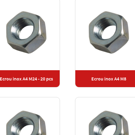
Ecrou inox A4 M24 - 20 pcs
Ecrou inox A4 M8