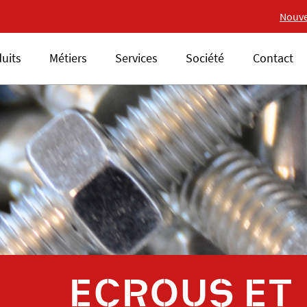
Nouvelle gamme 18V ALSAFI
Nouve
uits
Métiers
Services
Société
Contact
ECROUS ET