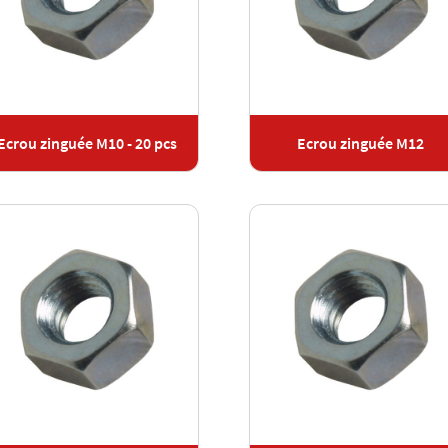
Ecrou zinguée M10 - 20 pcs
Ecrou zinguée M12