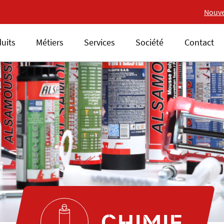
Nouvelle gamme 18V ALSA
Nouve
uits
Métiers
Services
Société
Contact
CHIMIE