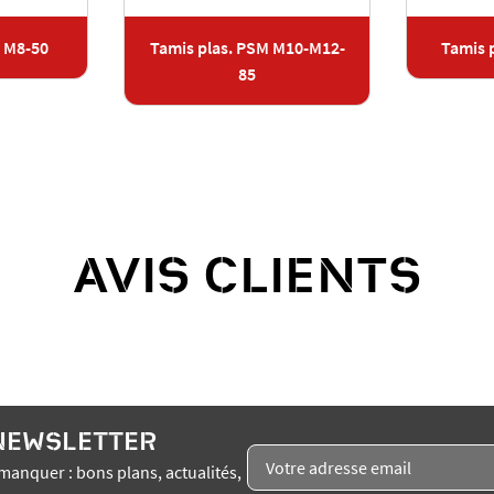
M M8-50
Tamis plas. PSM M10-M12-
Tamis 
85
AVIS CLIENTS
 NEWSLETTER
manquer : bons plans, actualités,