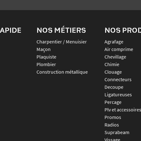
APIDE
NOS MÉTIERS
NOS PRO
Charpentier / Menuisier
agrafage
Maçon
air comprime
Plaquiste
chevillage
Plombier
chimie
Construction métallique
clouage
connecteurs
decoupe
ligatureuses
percage
plv et accessoire
promos
radios
suprabeam
vissage