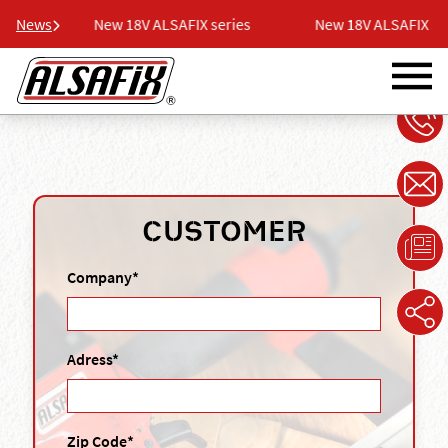
ies
News
New 18V ALSAFIX series
New 18V ALSAFIX seri
CUSTOMER
Company*
Adress*
Zip Code*