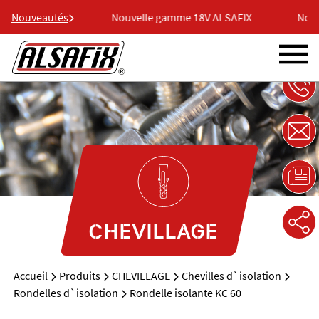
 18V ALSAFIX
Nouveautés
Nouvelle gamme 18V ALSAFIX
Nouv
CHEVILLAGE
Accueil
Produits
CHEVILLAGE
Chevilles d`isolation
Rondelles d`isolation
Rondelle isolante KC 60