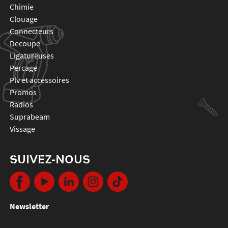
chimie
clouage
connecteurs
decoupe
ligatureuses
percage
plv et accessoires
promos
radios
suprabeam
vissage
SUIVEZ-NOUS
Newsletter